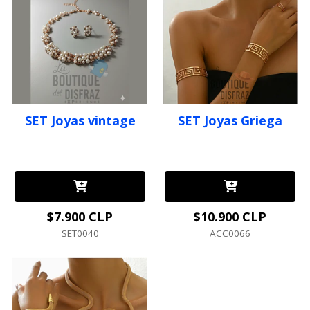
SET Joyas vintage
SET Joyas Griega
$7.900 CLP
$10.900 CLP
SET0040
ACC0066