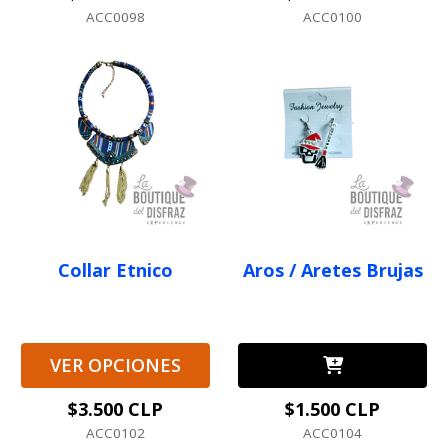
ACC0098
ACC0100
Collar Etnico
Aros / Aretes Brujas
VER OPCIONES
$3.500 CLP
$1.500 CLP
ACC0102
ACC0104