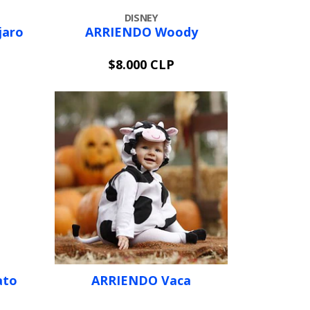
DISNEY
jaro
ARRIENDO Woody
$8.000 CLP
AGOTADO
ato
ARRIENDO Vaca