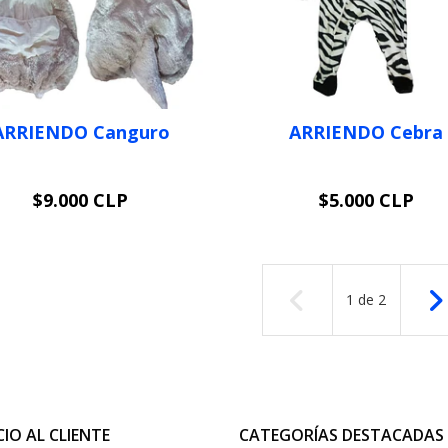
ARRIENDO Canguro
ARRIENDO Cebra
$9.000 CLP
$5.000 CLP
VER OPCIONES
VER OPCIONES
1
de
2
CIO AL CLIENTE
CATEGORÍAS DESTACADAS