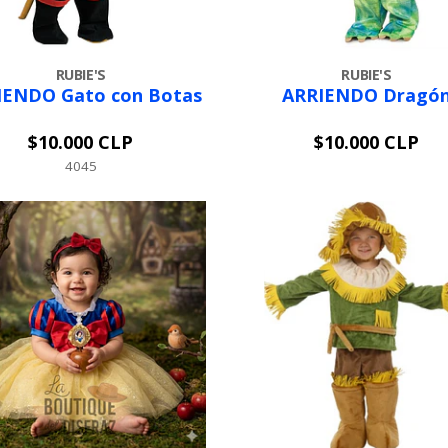
RUBIE'S
RUBIE'S
IENDO Gato con Botas
ARRIENDO Dragó
$10.000 CLP
$10.000 CLP
VER OPCIONES
VER OPCIONES
4045