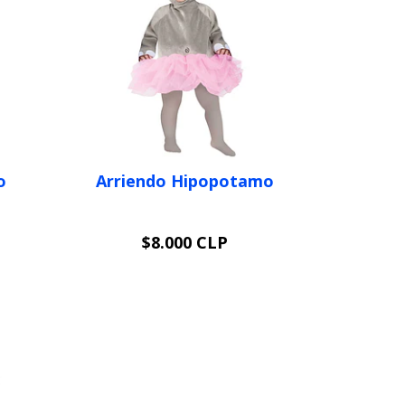
o
Arriendo Hipopotamo
$8.000 CLP
VER OPCIONES