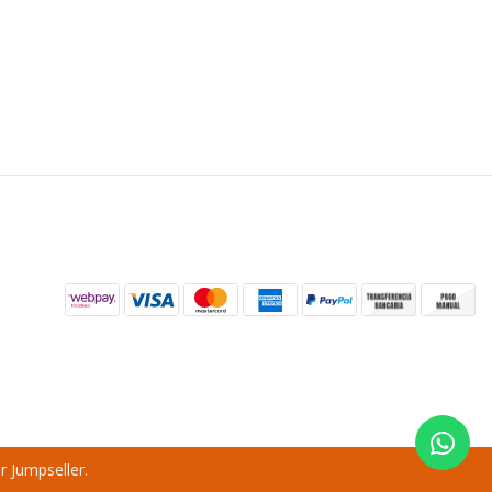
r Jumpseller
.