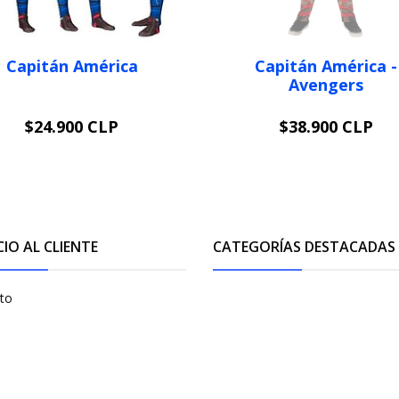
Capitán América
Capitán América -
Avengers
$24.900 CLP
$38.900 CLP
VER OPCIONES
AGOTADO
CIO AL CLIENTE
CATEGORÍAS DESTACADAS
to