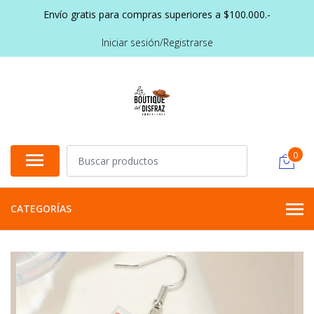
Envío gratis para compras superiores a $100.000.-
Iniciar sesión/Registrarse
0
CATEGORÍAS