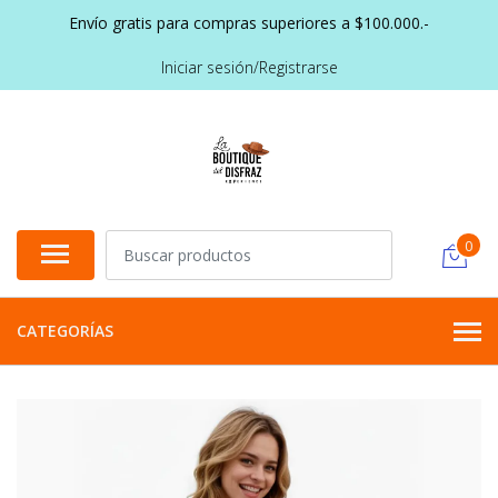
Envío gratis para compras superiores a $100.000.-
Iniciar sesión/Registrarse
0
CATEGORÍAS