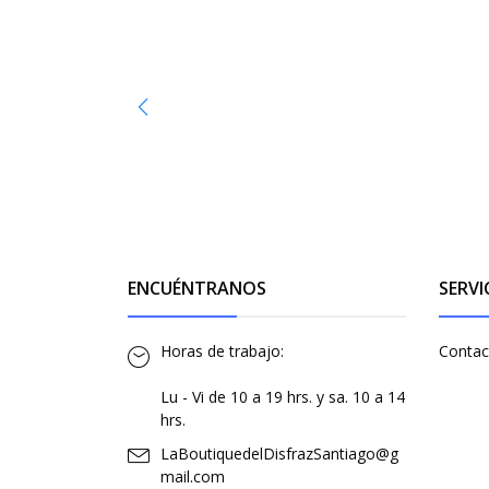
ENCUÉNTRANOS
SERVI
Horas de trabajo:
Contac
Lu - Vi de 10 a 19 hrs. y sa. 10 a 14
hrs.
LaBoutiquedelDisfrazSantiago@g
mail.com