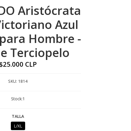
O Aristócrata
Victoriano Azul
 para Hombre -
de Terciopelo
$25.000 CLP
SKU:
1814
Stock:
1
TALLA
L/XL