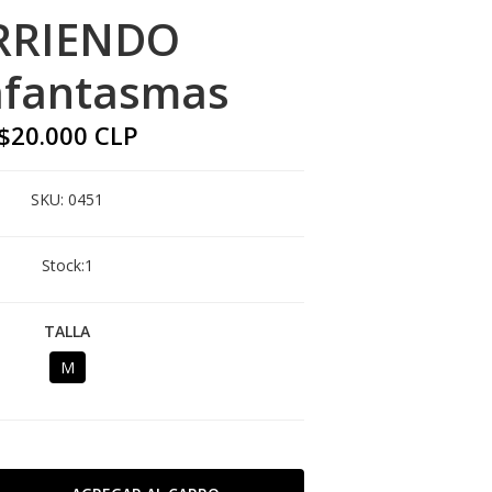
RRIENDO
afantasmas
$20.000 CLP
SKU:
0451
Stock:
1
TALLA
M