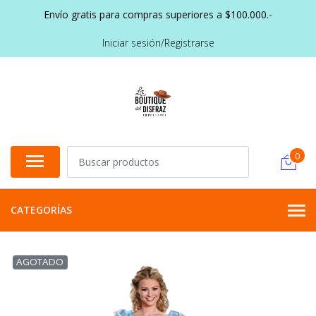
Envío gratis para compras superiores a $100.000.-
Iniciar sesión/Registrarse
0
CATEGORÍAS
AGOTADO