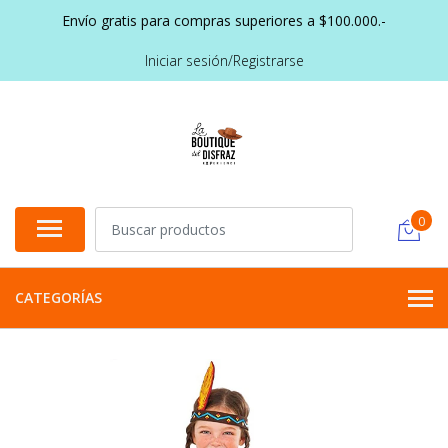
Envío gratis para compras superiores a $100.000.-
Iniciar sesión/Registrarse
0
CATEGORÍAS