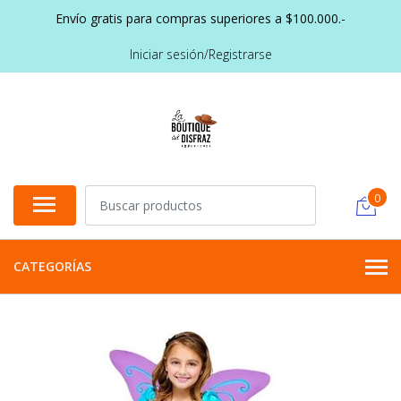
Envío gratis para compras superiores a $100.000.-
Iniciar sesión/Registrarse
0
CATEGORÍAS