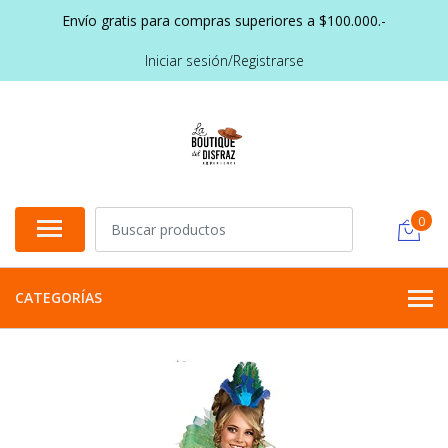
Envío gratis para compras superiores a $100.000.-
Iniciar sesión/Registrarse
0
CATEGORÍAS