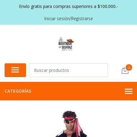
Envío gratis para compras superiores a $100.000.-
Iniciar sesión/Registrarse
0
CATEGORÍAS