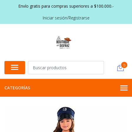
Envío gratis para compras superiores a $100.000.-
Iniciar sesión/Registrarse
0
CATEGORÍAS