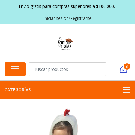
Envío gratis para compras superiores a $100.000.-
Iniciar sesión/Registrarse
0
CATEGORÍAS