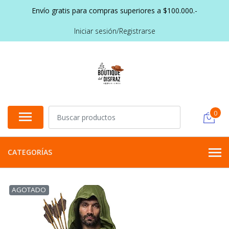
Envío gratis para compras superiores a $100.000.-
Iniciar sesión/Registrarse
0
CATEGORÍAS
AGOTADO