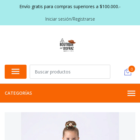
Envío gratis para compras superiores a $100.000.-
Iniciar sesión/Registrarse
0
CATEGORÍAS