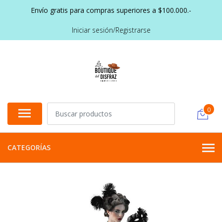
Envío gratis para compras superiores a $100.000.-
Iniciar sesión/Registrarse
0
CATEGORÍAS