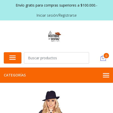
Envío gratis para compras superiores a $100.000.-
Iniciar sesión/Registrarse
0
CATEGORÍAS