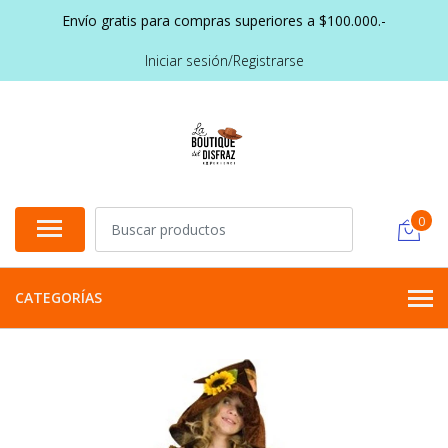
Envío gratis para compras superiores a $100.000.-
Iniciar sesión/Registrarse
0
CATEGORÍAS