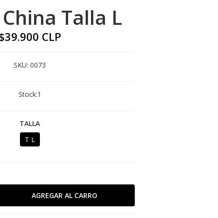
China Talla L
$39.900 CLP
SKU:
0073
Stock:
1
TALLA
T L