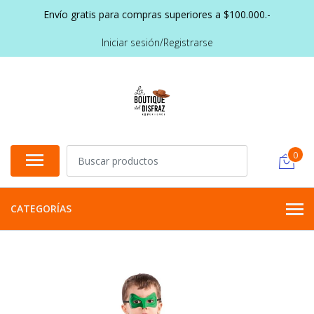
Envío gratis para compras superiores a $100.000.-
Iniciar sesión/Registrarse
0
CATEGORÍAS