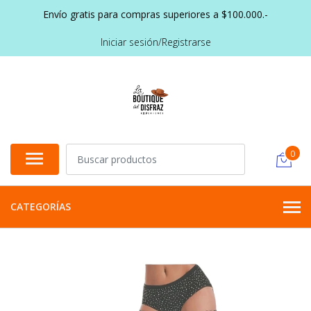
Envío gratis para compras superiores a $100.000.-
Iniciar sesión/Registrarse
0
CATEGORÍAS