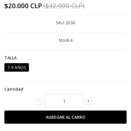
$20.000 CLP
($32.900 CLP)
SKU:
2030
Stock:
4
TALLA
7-9 AÑOS
Cantidad
-
+