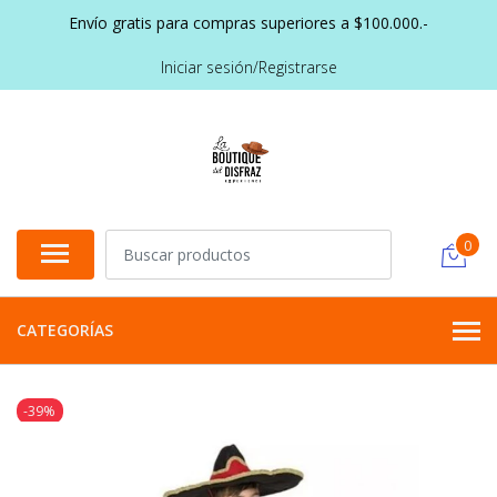
Envío gratis para compras superiores a $100.000.-
Iniciar sesión/Registrarse
0
CATEGORÍAS
-39%