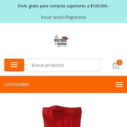
Envío gratis para compras superiores a $100.000.-
Iniciar sesión/Registrarse
0
CATEGORÍAS