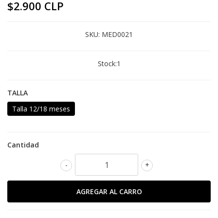
$2.900 CLP
SKU:
MED0021
Stock:
1
TALLA
Talla 12/18 meses
Cantidad
-
+