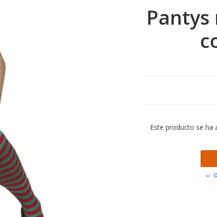
Pantys 
c
Este producto se ha 
← o