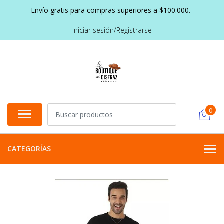
Envío gratis para compras superiores a $100.000.-
Iniciar sesión/Registrarse
0
CATEGORÍAS