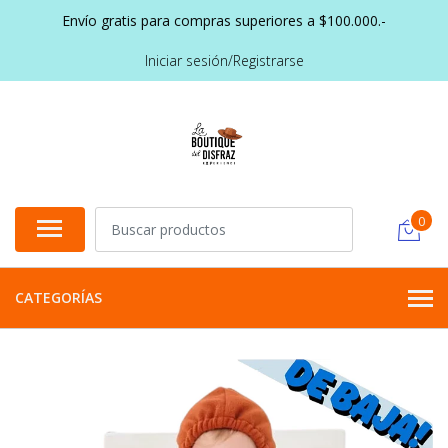
Envío gratis para compras superiores a $100.000.-
Iniciar sesión/Registrarse
0
CATEGORÍAS