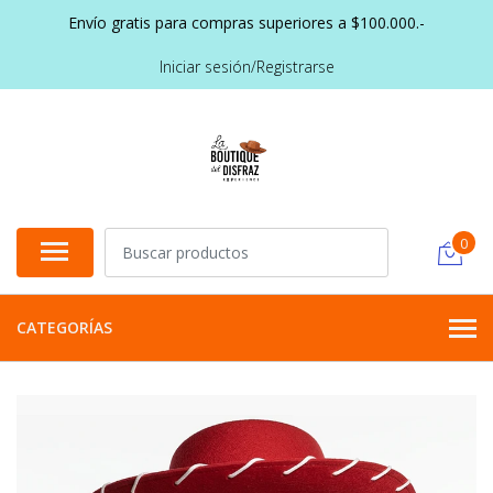
Envío gratis para compras superiores a $100.000.-
Iniciar sesión/Registrarse
0
CATEGORÍAS