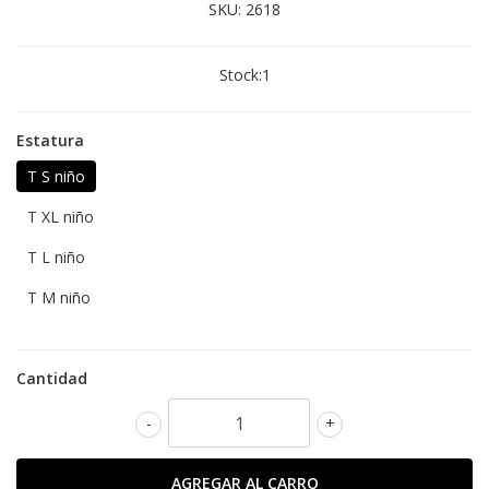
SKU:
2618
Stock:
1
Estatura
T S niño
T XL niño
T L niño
T M niño
Cantidad
-
+