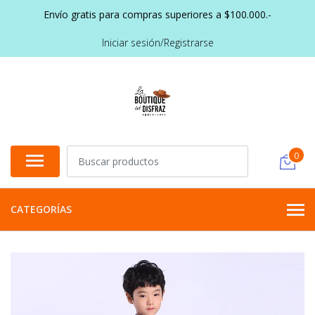
Envío gratis para compras superiores a $100.000.-
Iniciar sesión/Registrarse
0
CATEGORÍAS