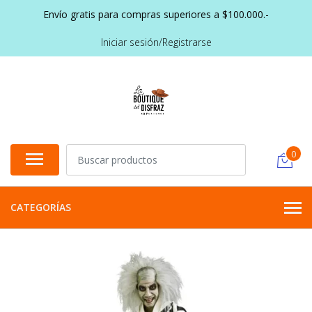
Envío gratis para compras superiores a $100.000.-
Iniciar sesión/Registrarse
0
CATEGORÍAS