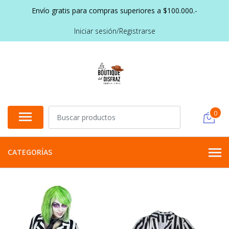
Envío gratis para compras superiores a $100.000.-
Iniciar sesión/Registrarse
0
CATEGORÍAS