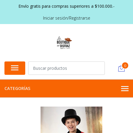
Envío gratis para compras superiores a $100.000.-
Iniciar sesión/Registrarse
0
CATEGORÍAS