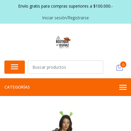
Envío gratis para compras superiores a $100.000.-
Iniciar sesión/Registrarse
0
CATEGORÍAS