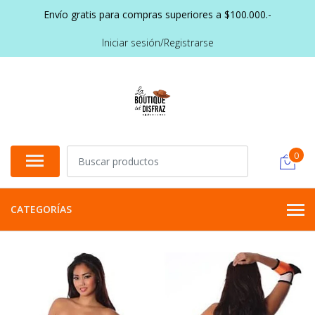
Envío gratis para compras superiores a $100.000.-
Iniciar sesión/Registrarse
0
CATEGORÍAS