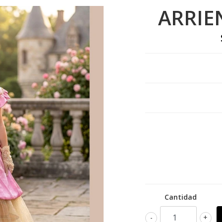
ARRIE
Cantidad
-
+