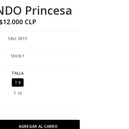
NDO Princesa
$12.000 CLP
SKU:
3015
Stock:
1
TALLA
T 8
T 10