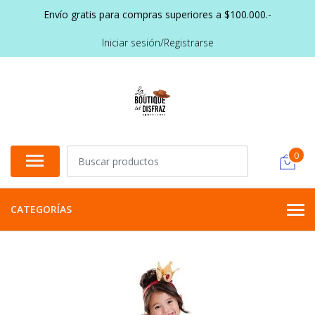
Envío gratis para compras superiores a $100.000.-
Iniciar sesión/Registrarse
0
CATEGORÍAS