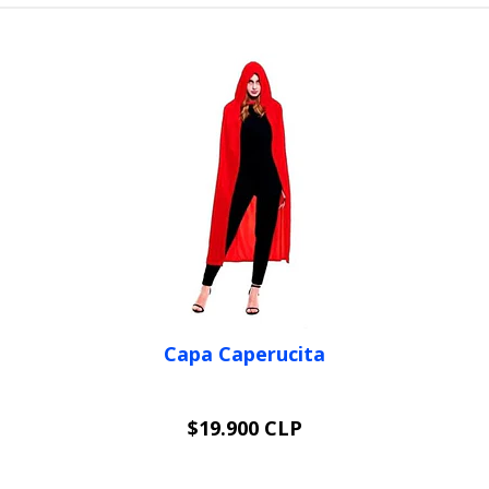
Capa Caperucita
$19.900 CLP
VER OPCIONES