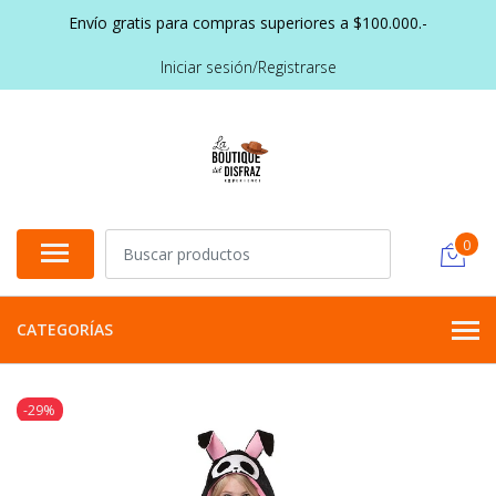
Envío gratis para compras superiores a $100.000.-
Iniciar sesión/Registrarse
0
CATEGORÍAS
-29%