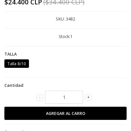
$24.400 CLP
($34.400 CLP)
SKU:
3482
Stock:
1
TALLA
Talla 8/10
Cantidad
-
+