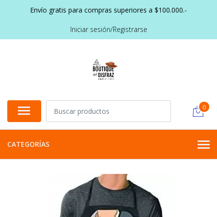
Envío gratis para compras superiores a $100.000.-
Iniciar sesión/Registrarse
0
CATEGORÍAS