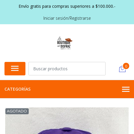
Envío gratis para compras superiores a $100.000.-
Iniciar sesión/Registrarse
0
CATEGORÍAS
AGOTADO