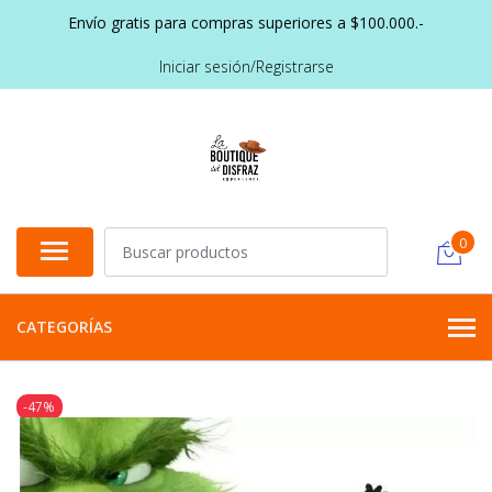
Envío gratis para compras superiores a $100.000.-
Iniciar sesión/Registrarse
0
CATEGORÍAS
-47%