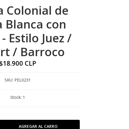
a Colonial de
 Blanca con
- Estilo Juez /
t / Barroco
$18.900 CLP
SKU:
PEL0231
Stock:
1