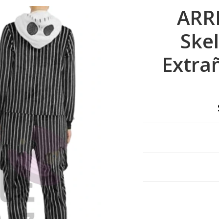
ARR
Skel
Extra