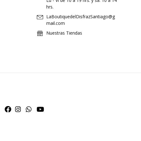
Lu - Vi de 10 a 19 hrs. y sa. 10 a 14
hrs.
LaBoutiquedelDisfrazSantiago@g
mail.com
Nuestras Tiendas