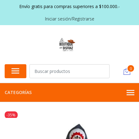
Envío gratis para compras superiores a $100.000.-
Iniciar sesión/Registrarse
0
CATEGORÍAS
-35%