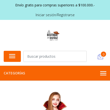
Envío gratis para compras superiores a $100.000.-
Iniciar sesión/Registrarse
0
CATEGORÍAS