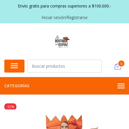
Envío gratis para compras superiores a $100.000.-
Iniciar sesión/Registrarse
0
CATEGORÍAS
-32%