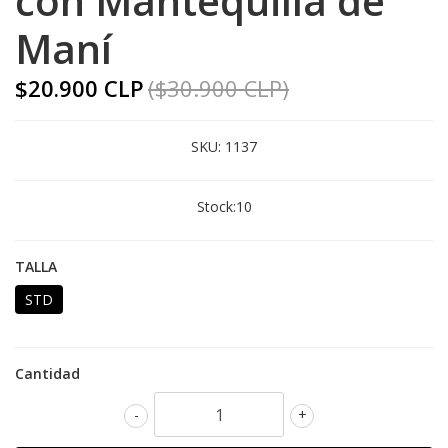
con Mantequilla de
Maní
$20.900 CLP
($30.900 CLP)
SKU:
1137
Stock:
10
TALLA
STD
Cantidad
-
+