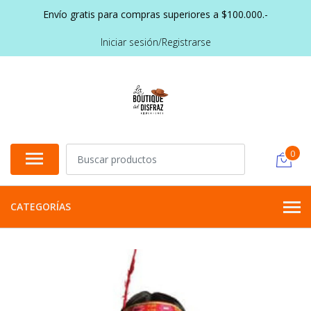
Envío gratis para compras superiores a $100.000.-
Iniciar sesión/Registrarse
0
CATEGORÍAS